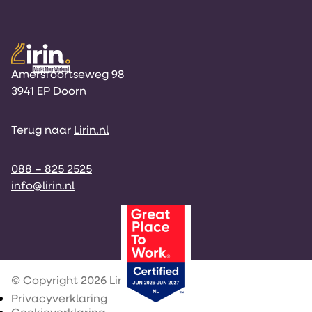
Amersfoortseweg 98
3941 EP Doorn
Terug naar
Lirin
.nl
088 – 825 2525
info@lirin.nl
© Copyright 2026 Lirin
(opent
Privacyverklaring
(opent
in
Cookieverklaring