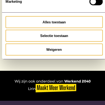
je klaar!
Marketing
Alles toestaan
Danique van Dijk helpt je
graag!
danique.van.dijk@werkend
Selectie toestaan
2040.nl
Weigeren
Wij zijn ook onderdeel van
Werkend 2040
Lirin