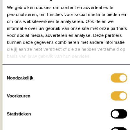
Digital Learning Trainer
We gebruiken cookies om content en advertenties te
HBO
personaliseren, om functies voor social media te bieden en
32-40 uur
om ons websiteverkeer te analyseren. Ook delen we
€3.500 – €5.750
informatie over uw gebruik van onze site met onze partners
voor social media, adverteren en analyse. Deze partners
kunnen deze gegevens combineren met andere informatie
die jij aan ze hebt verstrekt of die ze hebben verzameld op
basis van jouw gebruik van hun services.
Toestemmingsselectie
Staat jouw uitdaging
Noodzakelijk
er niet bij of heb je
Voorkeuren
vragen?
Statistieken
Stel vragen gerust aan onze collega’s!
Ze staan voor